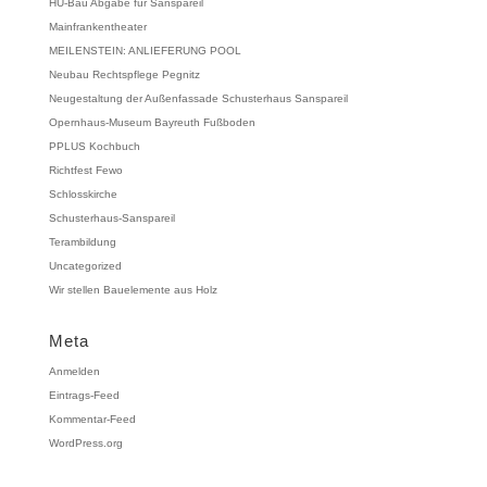
HU-Bau Abgabe für Sanspareil
Mainfrankentheater
MEILENSTEIN: ANLIEFERUNG POOL
Neubau Rechtspflege Pegnitz
Neugestaltung der Außenfassade Schusterhaus Sanspareil
Opernhaus-Museum Bayreuth Fußboden
PPLUS Kochbuch
Richtfest Fewo
Schlosskirche
Schusterhaus-Sanspareil
Terambildung
Uncategorized
Wir stellen Bauelemente aus Holz
Meta
Anmelden
Eintrags-Feed
Kommentar-Feed
WordPress.org