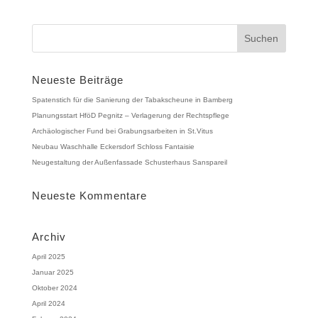
Neueste Beiträge
Spatenstich für die Sanierung der Tabakscheune in Bamberg
Planungsstart HföD Pegnitz – Verlagerung der Rechtspflege
Archäologischer Fund bei Grabungsarbeiten in St.Vitus
Neubau Waschhalle Eckersdorf Schloss Fantaisie
Neugestaltung der Außenfassade Schusterhaus Sanspareil
Neueste Kommentare
Archiv
April 2025
Januar 2025
Oktober 2024
April 2024