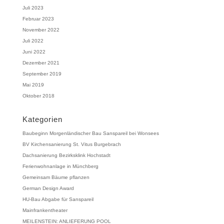
Juli 2023
Februar 2023
November 2022
Juli 2022
Juni 2022
Dezember 2021
September 2019
Mai 2019
Oktober 2018
Kategorien
Baubeginn Morgenländischer Bau Sanspareil bei Wonsees
BV Kirchensanierung St. Vitus Burgebrach
Dachsanierung Bezirksklink Hochstadt
Ferienwohnanlage in Münchberg
Gemeinsam Bäume pflanzen
German Design Award
HU-Bau Abgabe für Sanspareil
Mainfrankentheater
MEILENSTEIN: ANLIEFERUNG POOL