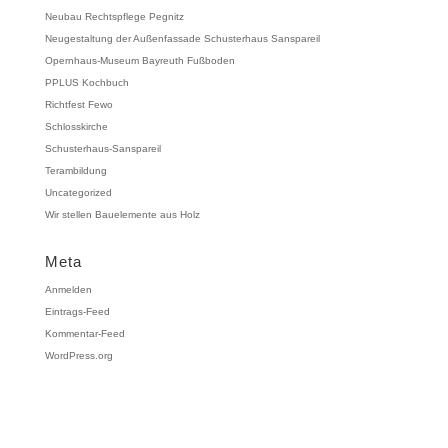
Neubau Rechtspflege Pegnitz
Neugestaltung der Außenfassade Schusterhaus Sanspareil
Opernhaus-Museum Bayreuth Fußboden
PPLUS Kochbuch
Richtfest Fewo
Schlosskirche
Schusterhaus-Sanspareil
Terambildung
Uncategorized
Wir stellen Bauelemente aus Holz
Meta
Anmelden
Eintrags-Feed
Kommentar-Feed
WordPress.org