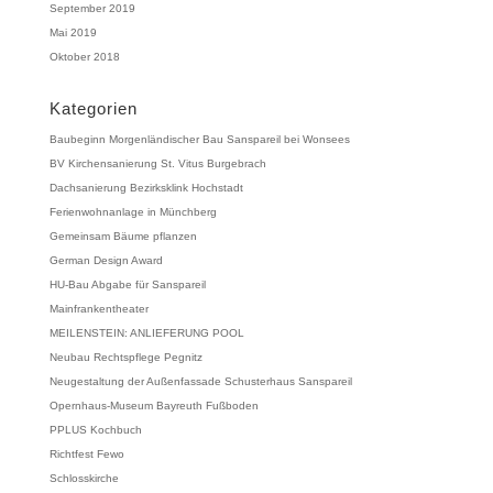
September 2019
Mai 2019
Oktober 2018
Kategorien
Baubeginn Morgenländischer Bau Sanspareil bei Wonsees
BV Kirchensanierung St. Vitus Burgebrach
Dachsanierung Bezirksklink Hochstadt
Ferienwohnanlage in Münchberg
Gemeinsam Bäume pflanzen
German Design Award
HU-Bau Abgabe für Sanspareil
Mainfrankentheater
MEILENSTEIN: ANLIEFERUNG POOL
Neubau Rechtspflege Pegnitz
Neugestaltung der Außenfassade Schusterhaus Sanspareil
Opernhaus-Museum Bayreuth Fußboden
PPLUS Kochbuch
Richtfest Fewo
Schlosskirche