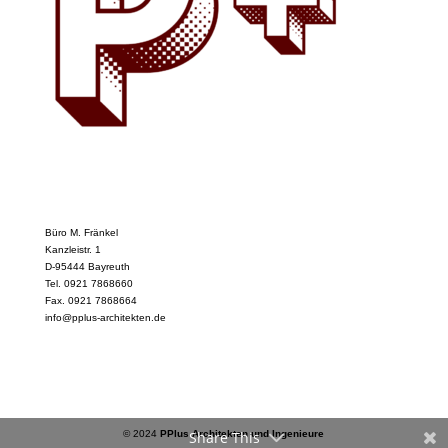
Büro M. Fränkel
Kanzleistr. 1
D-95444 Bayreuth
Tel. 0921 7868660
Fax. 0921 7868664
info@pplus-architekten.de
© 2024
PPlus Architekten und Ingenieure
Share This