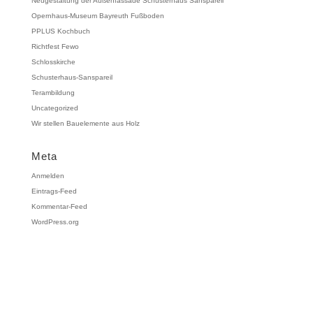
Neugestaltung der Außenfassade Schusterhaus Sanspareil
Opernhaus-Museum Bayreuth Fußboden
PPLUS Kochbuch
Richtfest Fewo
Schlosskirche
Schusterhaus-Sanspareil
Terambildung
Uncategorized
Wir stellen Bauelemente aus Holz
Meta
Anmelden
Eintrags-Feed
Kommentar-Feed
WordPress.org