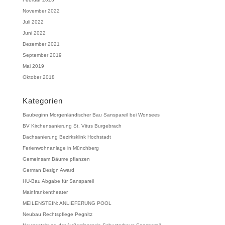
November 2022
Juli 2022
Juni 2022
Dezember 2021
September 2019
Mai 2019
Oktober 2018
Kategorien
Baubeginn Morgenländischer Bau Sanspareil bei Wonsees
BV Kirchensanierung St. Vitus Burgebrach
Dachsanierung Bezirksklink Hochstadt
Ferienwohnanlage in Münchberg
Gemeinsam Bäume pflanzen
German Design Award
HU-Bau Abgabe für Sanspareil
Mainfrankentheater
MEILENSTEIN: ANLIEFERUNG POOL
Neubau Rechtspflege Pegnitz