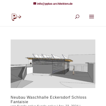
info@pplus-architekten.de
Neubau Waschhalle Eckersdorf Schloss
Fantaisie
von
Kunde-pplus Kunde-pplus
|
Apr. 23, 2024
|