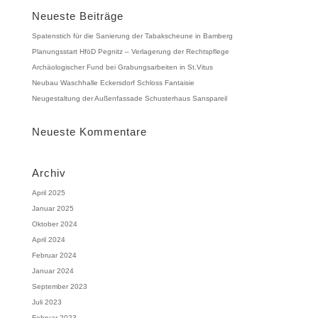
Neueste Beiträge
Spatenstich für die Sanierung der Tabakscheune in Bamberg
Planungsstart HföD Pegnitz – Verlagerung der Rechtspflege
Archäologischer Fund bei Grabungsarbeiten in St.Vitus
Neubau Waschhalle Eckersdorf Schloss Fantaisie
Neugestaltung der Außenfassade Schusterhaus Sanspareil
Neueste Kommentare
Archiv
April 2025
Januar 2025
Oktober 2024
April 2024
Februar 2024
Januar 2024
September 2023
Juli 2023
Februar 2023