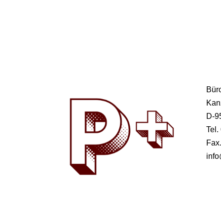
Bür
Kanz
D-9
Tel
Fax
info