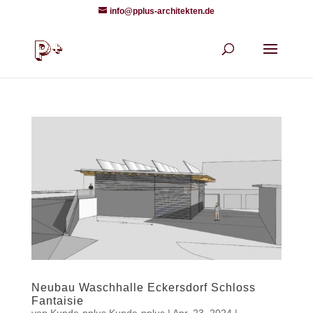
info@pplus-architekten.de
Neubau Waschhalle Eckersdorf Schloss
Fantaisie
von
Kunde-pplus Kunde-pplus
|
Apr. 23, 2024
|