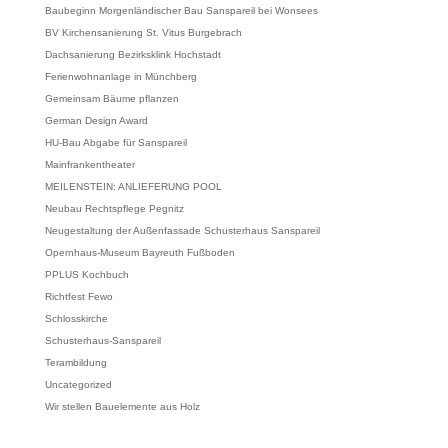
Baubeginn Morgenländischer Bau Sanspareil bei Wonsees
BV Kirchensanierung St. Vitus Burgebrach
Dachsanierung Bezirksklink Hochstadt
Ferienwohnanlage in Münchberg
Gemeinsam Bäume pflanzen
German Design Award
HU-Bau Abgabe für Sanspareil
Mainfrankentheater
MEILENSTEIN: ANLIEFERUNG POOL
Neubau Rechtspflege Pegnitz
Neugestaltung der Außenfassade Schusterhaus Sanspareil
Opernhaus-Museum Bayreuth Fußboden
PPLUS Kochbuch
Richtfest Fewo
Schlosskirche
Schusterhaus-Sanspareil
Terambildung
Uncategorized
Wir stellen Bauelemente aus Holz