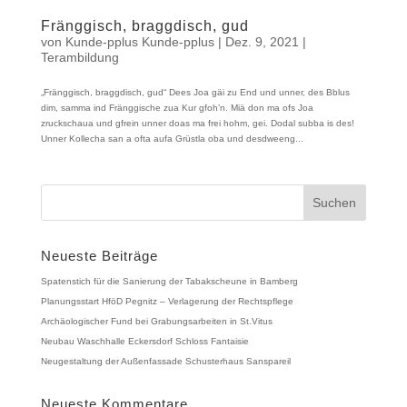
Fränggisch, braggdisch, gud
von
Kunde-pplus Kunde-pplus
|
Dez. 9, 2021
|
Terambildung
„Fränggisch, braggdisch, gud“ Dees Joa gäi zu End und unner, des Bblus
dim, samma ind Fränggische zua Kur gfoh’n. Miä don ma ofs Joa
zruckschaua und gfrein unner doas ma frei hohm, gei. Dodal subba is des!
Unner Kollecha san a ofta aufa Grüstla oba und desdweeng...
Neueste Beiträge
Spatenstich für die Sanierung der Tabakscheune in Bamberg
Planungsstart HföD Pegnitz – Verlagerung der Rechtspflege
Archäologischer Fund bei Grabungsarbeiten in St.Vitus
Neubau Waschhalle Eckersdorf Schloss Fantaisie
Neugestaltung der Außenfassade Schusterhaus Sanspareil
Neueste Kommentare