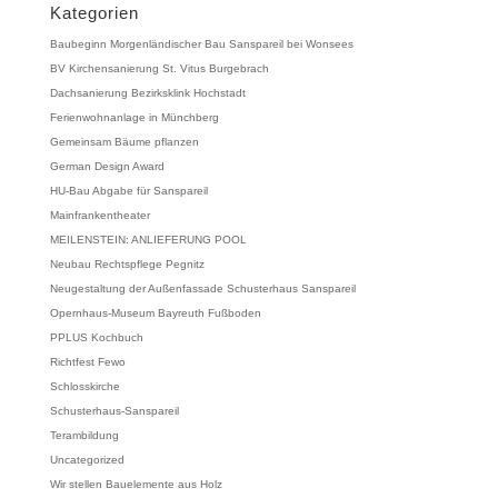
Kategorien
Baubeginn Morgenländischer Bau Sanspareil bei Wonsees
BV Kirchensanierung St. Vitus Burgebrach
Dachsanierung Bezirksklink Hochstadt
Ferienwohnanlage in Münchberg
Gemeinsam Bäume pflanzen
German Design Award
HU-Bau Abgabe für Sanspareil
Mainfrankentheater
MEILENSTEIN: ANLIEFERUNG POOL
Neubau Rechtspflege Pegnitz
Neugestaltung der Außenfassade Schusterhaus Sanspareil
Opernhaus-Museum Bayreuth Fußboden
PPLUS Kochbuch
Richtfest Fewo
Schlosskirche
Schusterhaus-Sanspareil
Terambildung
Uncategorized
Wir stellen Bauelemente aus Holz